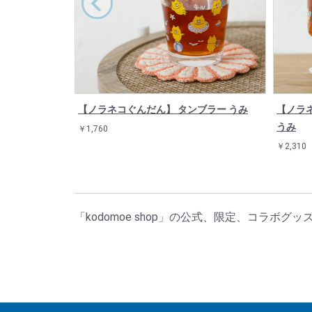
【ノラネコぐんだん】 タンブラー うみ
【ノラ
うみ
￥1,760
￥2,310
「kodomoe shop」の公式、限定、コラボグ