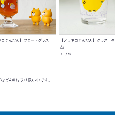
ネコぐんだん】 フロートグラス
【ノラネコぐんだん】 グラス 
ぶ
￥1,650
ッズなど4点お取り扱い中です。