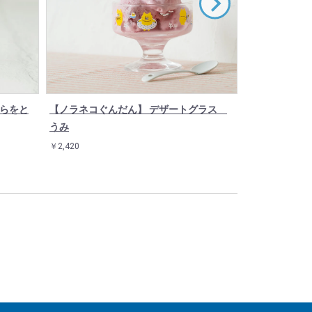
そらをと
【ノラネコぐんだん】 デザートグラス
【ノラネコぐ
うみ
ワンちゃん
￥2,420
￥3,520