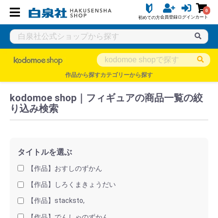
0
会員登録
ログイン
カート
初めての方
白泉社公式ショップ HAKUSENSHA SHOP
タイトル一覧
kodo
作品から探す
カテゴリーから探す
kodomoe shop｜フィギュアの商品一覧の絞
り込み検索
タイトルを選ぶ
【作品】おすしのずかん
【作品】しろくまきょうだい
【作品】stacksto,
【作品】でんしゃのずかん