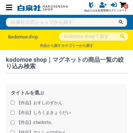
0
会員登録
ログイン
カート
初めての方
白泉社公式ショップ HAKUSENSHA SHOP
タイトル一覧
kodo
作品から探す
カテゴリーから探す
kodomoe shop｜マグネットの商品一覧の絞
り込み検索
タイトルを選ぶ
【作品】おすしのずかん
【作品】しろくまきょうだい
【作品】stacksto,
【作品】でんしゃのずかん