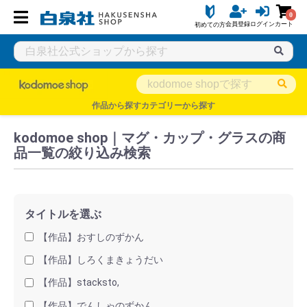
0
会員登録
ログイン
カート
初めての方
白泉社公式ショップ HAKUSENSHA SHOP
タイトル一覧
kodo
作品から探す
カテゴリーから探す
kodomoe shop｜マグ・カップ・グラスの商
品一覧の絞り込み検索
タイトルを選ぶ
【作品】おすしのずかん
【作品】しろくまきょうだい
【作品】stacksto,
【作品】でんしゃのずかん