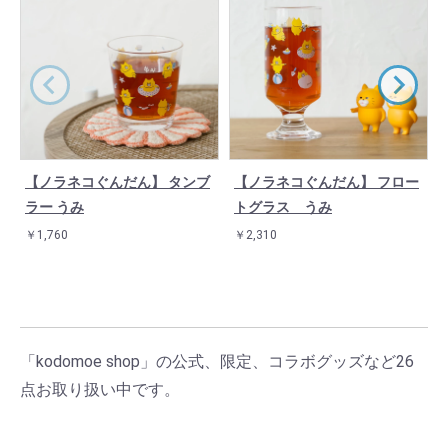
【ノラネコぐんだん】 タンブ
【ノラネコぐんだん】 フロー
ラー うみ
トグラス うみ
￥1,760
￥2,310
「kodomoe shop」の公式、限定、コラボグッズなど26
点お取り扱い中です。