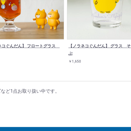
ネコぐんだん】 フロートグラス
【ノラネコぐんだん】 グラス 
ぶ
￥1,650
ッズなど1点お取り扱い中です。