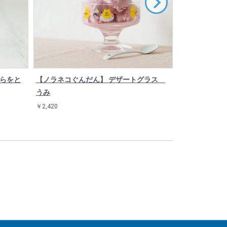
そらをと
【ノラネコぐんだん】 デザートグラス
【ノラネコぐ
うみ
ワンちゃん
￥2,420
￥3,520