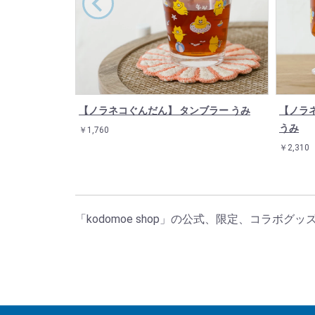
【ノラネコぐんだん】 タンブラー うみ
【ノラ
うみ
￥1,760
￥2,310
「kodomoe shop」の公式、限定、コラボグ