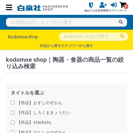
0
会員登録
ログイン
カート
初めての方
白泉社公式ショップ HAKUSENSHA SHOP
タイトル一覧
kodo
作品から探す
カテゴリーから探す
kodomoe shop｜陶器・食器の商品一覧の絞
り込み検索
タイトルを選ぶ
【作品】おすしのずかん
【作品】しろくまきょうだい
【作品】stacksto,
【作品】でんしゃのずかん