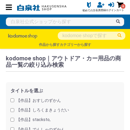
0
会員登録
ログイン
カート
初めての方
白泉社公式ショップ HAKUSENSHA SHOP
タイトル一覧
kodo
作品から探す
カテゴリーから探す
kodomoe shop｜アウトドア・カー用品の商
品一覧の絞り込み検索
タイトルを選ぶ
【作品】おすしのずかん
【作品】しろくまきょうだい
【作品】stacksto,
【作品】でんしゃのずかん