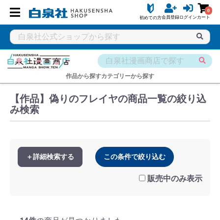
0
会員登録
ログイン
カート
初めての方
白泉社公式ショップ HAKUSENSHA SHOP
タイトル一覧
白泉
作品から探す
カテゴリーから探す
【作品】偽りのフレイヤの商品一覧の絞り込
み検索
＋詳細検索する
この条件で絞り込む
販売中のみ表示