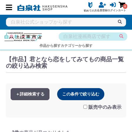
0
会員登録
ログイン
カート
初めての方
白泉社公式ショップ HAKUSENSHA SHOP
タイトル一覧
白泉
作品から探す
カテゴリーから探す
【作品】君となら恋をしてみてもの商品一覧
の絞り込み検索
＋詳細検索する
この条件で絞り込む
販売中のみ表示