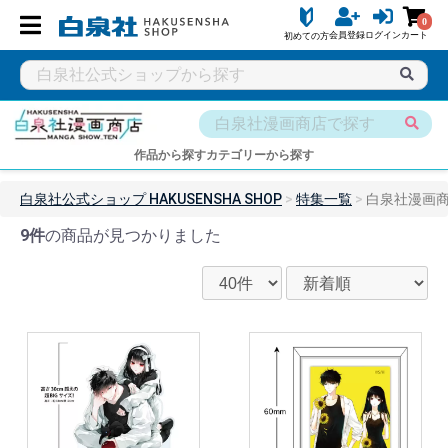
0
会員登録
ログイン
カート
初めての方
作品から探す
カテゴリーから探す
白泉社公式ショップ HAKUSENSHA SHOP
特集一覧
白泉社漫画商
9件
の商品が見つかりました