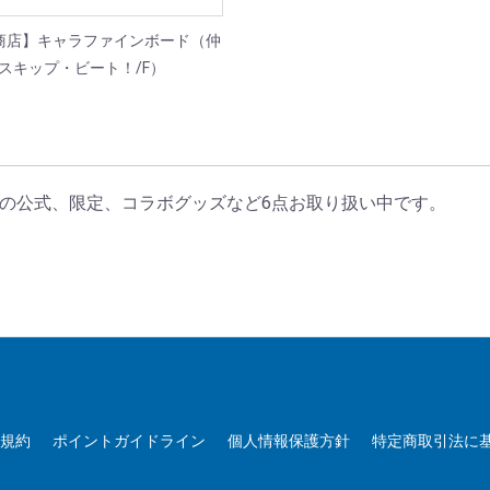
商店】キャラファインボード（仲
スキップ・ビート！/F）
」の公式、限定、コラボグッズなど6点お取り扱い中です。
用規約
ポイントガイドライン
個人情報保護方針
特定商取引法に