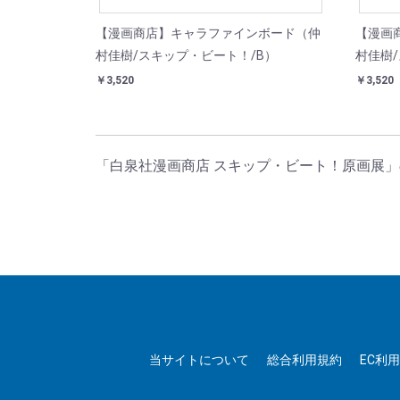
【漫画商店】キャラファインボード（仲
【漫画
村佳樹/スキップ・ビート！/B）
村佳樹/
￥3,520
￥3,520
「白泉社漫画商店 スキップ・ビート！原画展
当サイトについて
総合利用規約
EC利