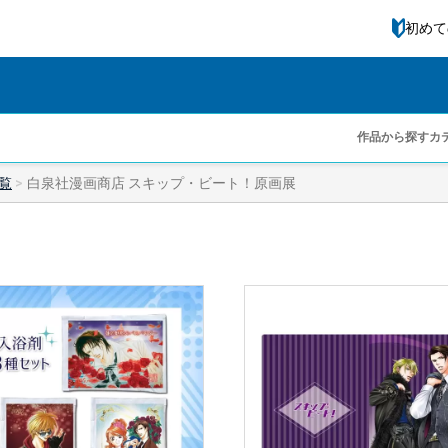
初めて
作品から探す
カ
覧
白泉社漫画商店 スキップ・ビート！原画展