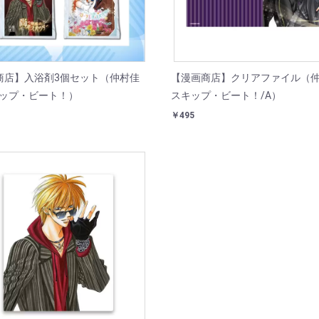
商店】入浴剤3個セット（仲村佳
【漫画商店】クリアファイル（仲
キップ・ビート！）
スキップ・ビート！/A）
￥495