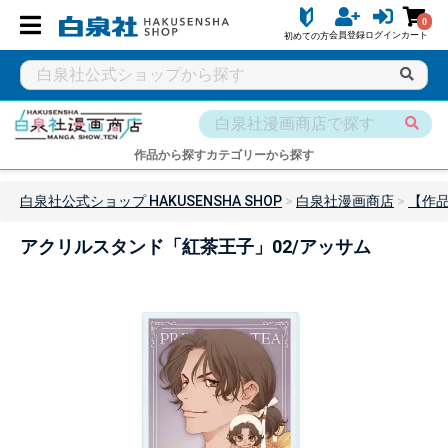
0
会員登録
ログイン
カート
初めての方
作品から探す
カテゴリーから探す
白泉社公式ショップ HAKUSENSHA SHOP
白泉社漫画商店
【作
アクリルスタンド「紅茶王子」02/アッサム