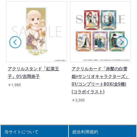
アクリルスタンド「紅茶王
アクリルカード「赤髪の白雪
子」01/吉岡奈子
姫×サンリオキャラクターズ」
01/コンプリートBOX(全5種)
￥1,980
(コラボイラスト)
￥3,300
当サイトについて
総合利用規約