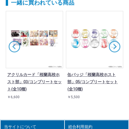
一緒に買われている商品
アクリルカード「桜蘭高校ホ
缶バッジ「桜蘭高校ホスト
)
スト部」03/コンプリートセッ
部」05/コンプリートセット
ト(全10種)
(全10種)
￥6,600
￥5,500
当サイトについて
総合利用規約