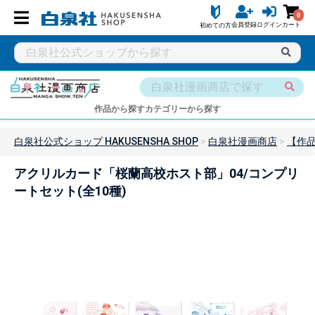
0
会員登録
ログイン
カート
初めての方
作品から探す
カテゴリーから探す
白泉社公式ショップ HAKUSENSHA SHOP
白泉社漫画商店
【作
アクリルカード「桜蘭高校ホスト部」04/コンプリ
ートセット(全10種)