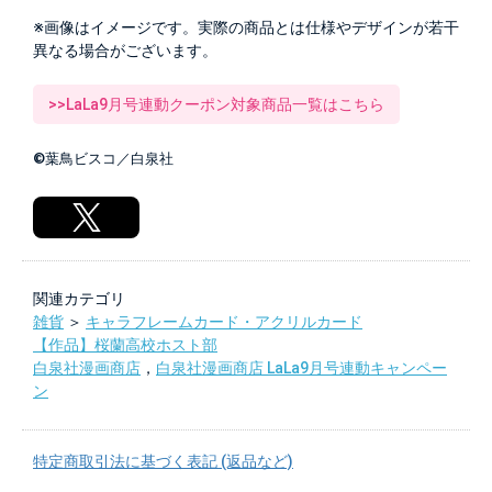
※画像はイメージです。実際の商品とは仕様やデザインが若干
異なる場合がございます。
>>LaLa9月号連動クーポン対象商品一覧はこちら
©葉鳥ビスコ／白泉社
関連カテゴリ
雑貨
＞
キャラフレームカード・アクリルカード
【作品】桜蘭高校ホスト部
白泉社漫画商店
，
白泉社漫画商店 LaLa9月号連動キャンペー
ン
特定商取引法に基づく表記 (返品など)