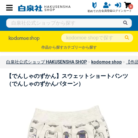
0
会員登録
ログイン
カート
初めての方
作品から探す
カテゴリーから探す
白泉社公式ショップ HAKUSENSHA SHOP
kodomoe shop
【作
【でんしゃのずかん】スウェットショートパンツ
（でんしゃのずかんパターン）