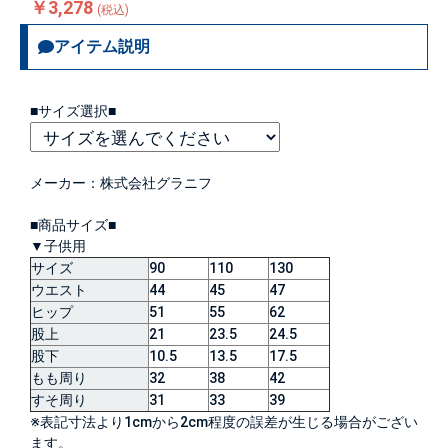
￥3,278
(税込)
アイテム説明
■サイズ選択■
メーカー：株式会社グラニフ
■商品サイズ■
▼子供用
サイズ
90
110
130
ウエスト
44
45
47
ヒップ
51
55
62
股上
21
23.5
24.5
股下
10.5
13.5
17.5
もも周り
32
38
42
すそ周り
31
33
39
※表記寸法より1cmから2cm程度の誤差が生じる場合がござい
ます。