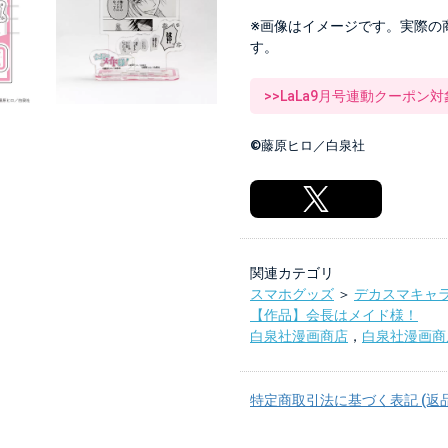
※画像はイメージです。実際の
す。
>>LaLa9月号連動クーポン
©藤原ヒロ／白泉社
関連カテゴリ
スマホグッズ
＞
デカスマキャ
【作品】会長はメイド様！
白泉社漫画商店
，
白泉社漫画商店
特定商取引法に基づく表記 (返