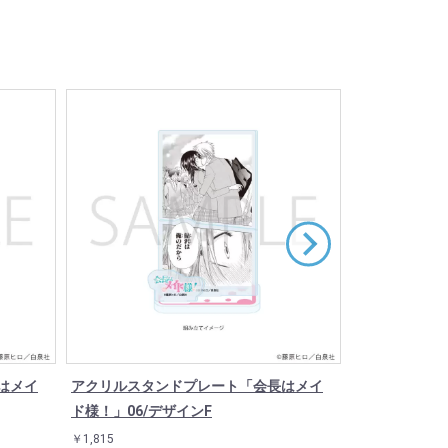
はメイ
アクリルスタンドプレート「会長はメイ
アクリルスタ
ド様！」06/デザインF
ド様！」04/
￥1,815
￥1,815