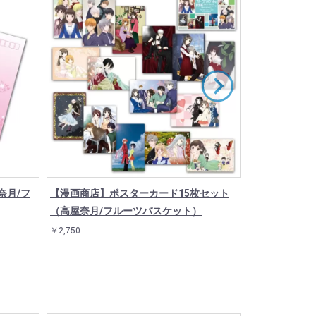
奈月/フ
【漫画商店】ポスターカード15枚セット
缶バッジ「フル
（高屋奈月/フルーツバスケット）
インド(12種)
￥2,750
￥550