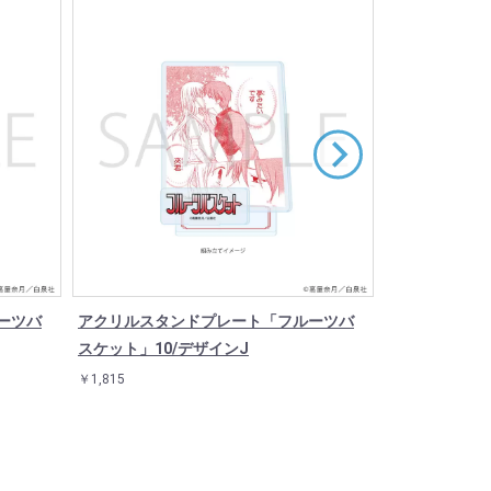
ーツバ
アクリルスタンドプレート「フルーツバ
アクリルスタ
スケット」10/デザインJ
スケット」09
￥1,815
￥1,815