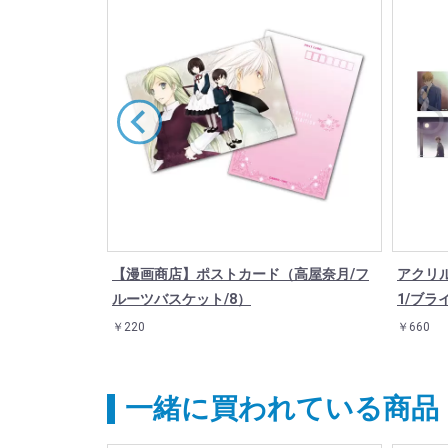
（高屋奈月/フ
【漫画商店】ポストカード（高屋奈月/フ
アクリ
ルーツバスケット/8）
1/ブラ
￥220
￥660
一緒に買われている商品