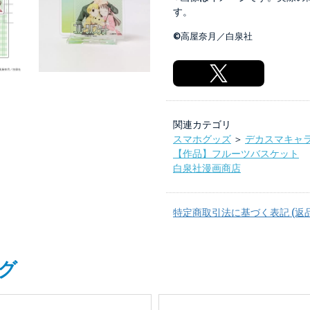
す。
©高屋奈月／白泉社
関連カテゴリ
スマホグッズ
＞
デカスマキャ
【作品】フルーツバスケット
白泉社漫画商店
特定商取引法に基づく表記 (返
グ