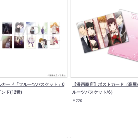
ルカード「フルーツバスケット」0
【漫画商店】ポストカード（高屋
インド(12種)
ルーツバスケット/6）
￥220