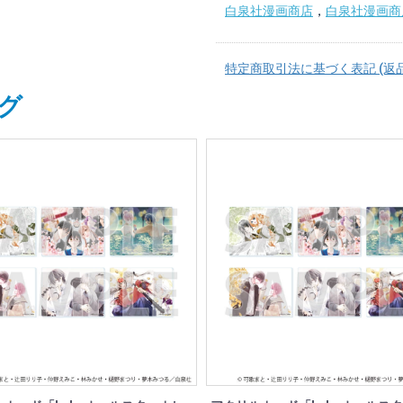
白泉社漫画商店
，
白泉社漫画商店
特定商取引法に基づく表記 (返
グ