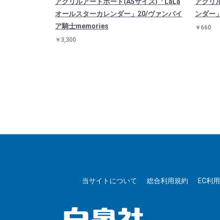
アクリルアートボード(A5サイズ)「LaLa
アクリ
オールスターカレンダー」20/ヴァンパイ
ンダー」
ア騎士memories
￥660
￥3,300
（樋野まつり/
当サイトについて
総合利用規約
EC利