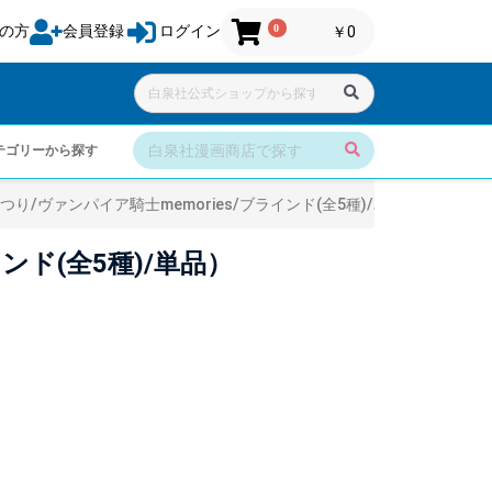
0
の方
会員登録
ログイン
￥0
テゴリーから探す
/ヴァンパイア騎士memories/ブラインド(全5種)/単品）
ンド(全5種)/単品）