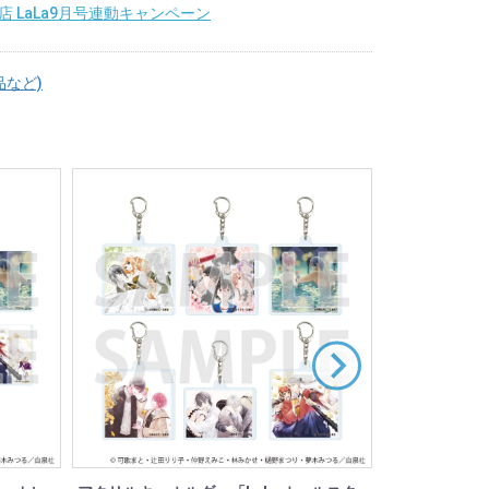
 LaLa9月号連動キャンペーン
品など)