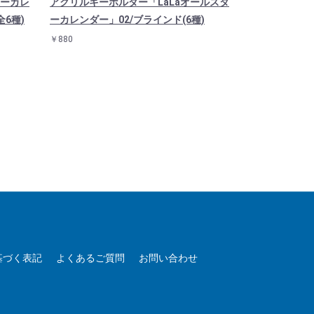
ターカレ
アクリルキーホルダー「LaLaオールスタ
アクリルキーホ
6種)
ーカレンダー」02/ブラインド(6種)
ーカレンダー」
6種)
￥880
￥5,280
基づく表記
よくあるご質問
お問い合わせ