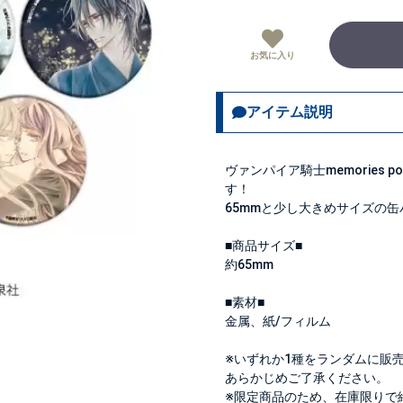
お気に入り
アイテム説明
ヴァンパイア騎士memories 
す！
65mmと少し大きめサイズの
■商品サイズ■
約65mm
■素材■
金属、紙/フィルム
※いずれか1種をランダムに販
あらかじめご了承ください。
※限定商品のため、在庫限りで