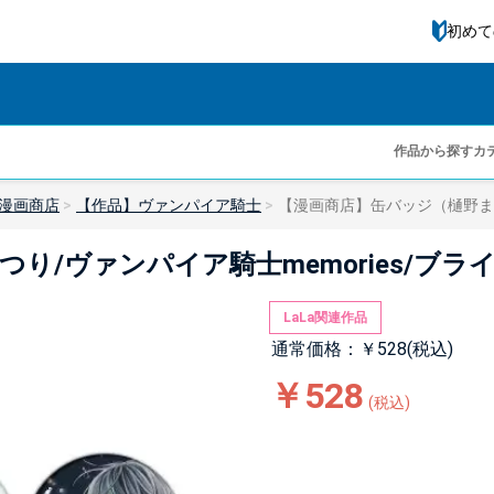
初めて
作品から探す
カ
漫画商店
【作品】ヴァンパイア騎士
【漫画商店】缶バッジ（樋野まつり
/ヴァンパイア騎士memories/ブライ
LaLa関連作品
通常価格：￥528(税込)
￥528
(税込)