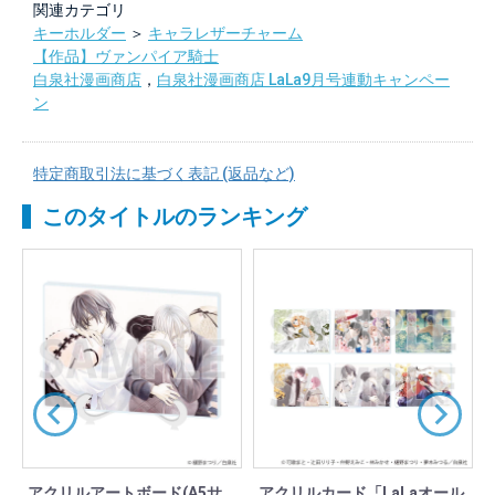
関連カテゴリ
キーホルダー
＞
キャラレザーチャーム
【作品】ヴァンパイア騎士
白泉社漫画商店
，
白泉社漫画商店 LaLa9月号連動キャンペー
ン
特定商取引法に基づく表記 (返品など)
このタイトルのランキング
アクリルアートボード(A5サ
アクリルカード「LaLaオール