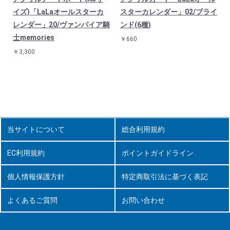
イズ)「LaLaオールスターカ
スターカレンダー」02/ブライ
レンダー」20/ヴァンパイア騎
ンド(6種)
士memories
￥660
騎
￥3,300
当サイトについて
総合利用規約
EC利用規約
ポイントガイドライン
個人情報保護方針
特定商取引法に基づく表記
よくあるご質問
お問い合わせ