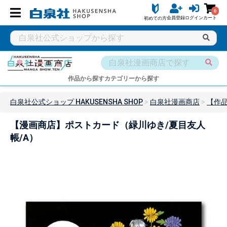
0
会員登録
ログイン
カート
初めての方
作品から探す
カテゴリーから探す
白泉社公式ショップ HAKUSENSHA SHOP
白泉社漫画商店
【作
【漫画商店】ポストカード（緑川ゆき/夏目友人
帳/A）