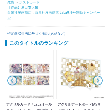
雑貨
＞
ポストカード
【作品】夏目友人帳
白泉社漫画商店
，
白泉社漫画商店 LaLa9月号連動キャンペー
ン
特定商取引法に基づく表記 (返品など)
このタイトルのランキング
アクリルカード「LaLaオール
アクリルアートボード(A5サ