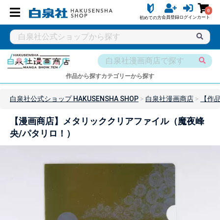
0
会員登録
ログイン
カート
初めての方
作品から探す
カテゴリーから探す
白泉社公式ショップ HAKUSENSHA SHOP
白泉社漫画商店
【作
【漫画商店】メタリッククリアファイル（魔夜峰
央/パタリロ！）