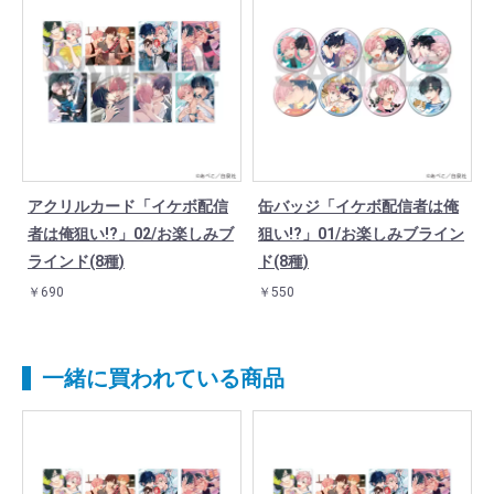
アクリルカード「イケボ配信
缶バッジ「イケボ配信者は俺
者は俺狙い!?」02/お楽しみブ
狙い!?」01/お楽しみブライン
ラインド(8種)
ド(8種)
￥690
￥550
一緒に買われている商品