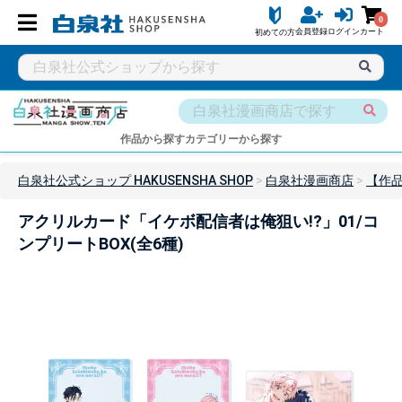
0
会員登録
ログイン
カート
初めての方
作品から探す
カテゴリーから探す
白泉社公式ショップ HAKUSENSHA SHOP
白泉社漫画商店
【作品
アクリルカード「イケボ配信者は俺狙い!?」01/コ
ンプリートBOX(全6種)