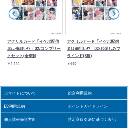
アクリルカード「イケボ配信
アクリルカード「イケボ配信
ン
者は俺狙い!?」02/コンプリー
者は俺狙い!?」02/お楽しみブ
トセット(全8種)
ラインド(8種)
￥5,520
￥690
当サイトについて
総合利用規約
EC利用規約
ポイントガイドライン
個人情報保護方針
特定商取引法に基づく表記