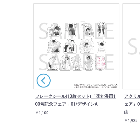
プ・ビー
フレークシール(13枚セット)「花丸漫画1
アクリ
00号記念フェア」01/デザインA
ェア」
由
￥1,100
￥1,925