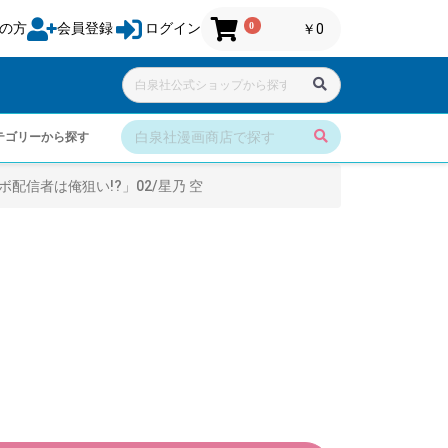
0
の方
会員登録
ログイン
￥0
テゴリーから探す
配信者は俺狙い!?」02/星乃 空