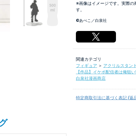
※画像はイメージです。実際の
す。
©あぺこ／白泉社
関連カテゴリ
フィギュア
＞
アクリルスタン
【作品】イケボ配信者は俺狙い!
白泉社漫画商店
特定商取引法に基づく表記 (返
グ