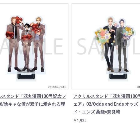
ルスタンド「花丸漫画100号記念フ
アクリルスタンド「花丸漫画100
06/陰キャな僕が双子に愛される理
ェア」02/Odds and Ends オッ
ド・エンズ 薬袋×奈良崎
￥1,925