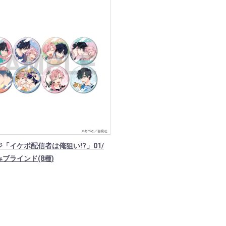
「イケボ配信者は俺狙い!?」01/
ブラインド(8種)