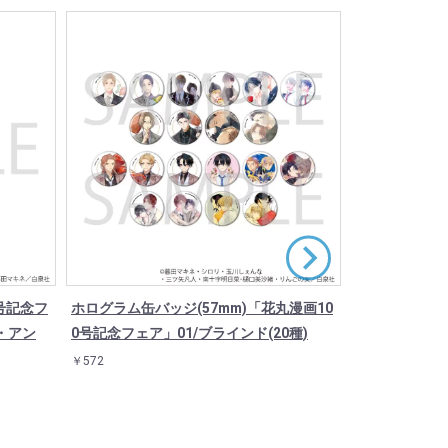
号記念フ
ホログラム缶バッジ(57mm)「花丸漫画10
缶バッジ「イケ
ズ・アン
0号記念フェア」01/ブラインド(20種)
お楽しみブライ
￥572
￥550