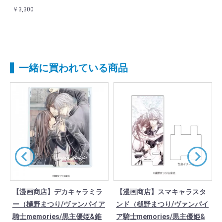
￥3,300
一緒に買われている商品
【漫画商店】デカキャラミラ
【漫画商店】スマキャラスタ
ア
ー（樋野まつり/ヴァンパイア
ンド（樋野まつり/ヴァンパイ
騎士memories/黒主優姫&錐
ア騎士memories/黒主優姫&