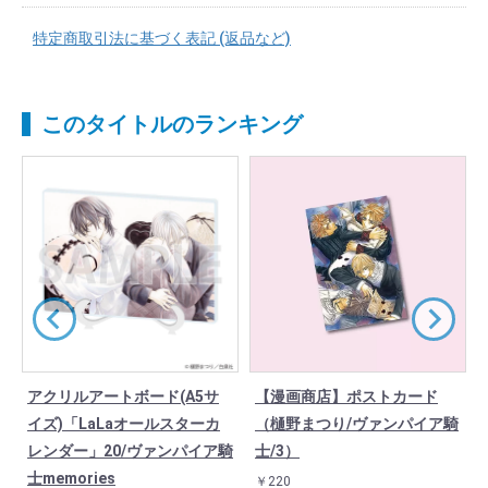
特定商取引法に基づく表記 (返品など)
このタイトルのランキング
アクリルアートボード(A5サ
【漫画商店】ポストカード
イ
イズ)「LaLaオールスターカ
（樋野まつり/ヴァンパイア騎
レンダー」20/ヴァンパイア騎
士/3）
士memories
￥220