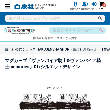
0
会員登録
ログイン
カート
初めての方
作品から探す
カテゴリーから探す
白泉社公式ショップ HAKUSENSHA SHOP
白泉社漫画商店
【作
マグカップ「ヴァンパイア騎士&ヴァンパイア騎
士memories」01/シルエットデザイン