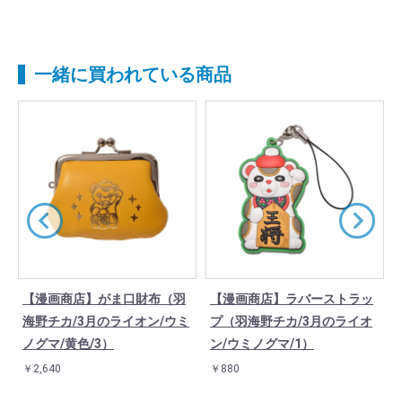
一緒に買われている商品
【漫画商店】がま口財布（羽
【漫画商店】ラバーストラッ
/
海野チカ/3月のライオン/ウミ
プ（羽海野チカ/3月のライオ
ノグマ/黄色/3）
ン/ウミノグマ/1）
￥2,640
￥880