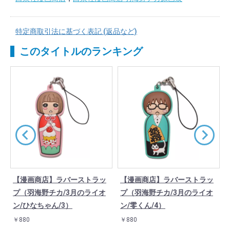
特定商取引法に基づく表記 (返品など)
このタイトルのランキング
【漫画商店】ラバーストラッ
【漫画商店】ラバーストラッ
/
プ（羽海野チカ/3月のライオ
プ（羽海野チカ/3月のライオ
ン/ひなちゃん/3）
ン/零くん/4）
￥880
￥880