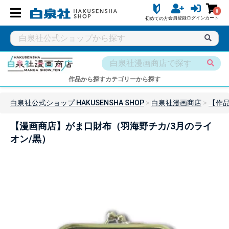
0
会員登録
ログイン
カート
初めての方
作品から探す
カテゴリーから探す
白泉社公式ショップ HAKUSENSHA SHOP
白泉社漫画商店
【作
【漫画商店】がま口財布（羽海野チカ/3月のライ
オン/黒）