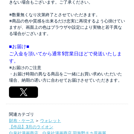
きない場合もございます。ご了承ください。
※数量無くなり次第終了とさせていただきます。
※商品の色や質感を出来るだけ忠実に再現するよう心掛けてい
ますが、画面上の色はブラウザや設定により実物と若干異な
る場合がございます。
■お届け■
ご入金を頂いてから通常5営業日ほどで発送いたしま
す。
※お届けのご注意
・お届け時期の異なる商品をご一緒にお買い求めいただいた
場合、納期の遅い方に合わせてお届けさせていただきます。
関連カテゴリ
財布・ケース
＞
ウォレット
【作品】3月のライオン
白泉社漫画商店
，
白泉社漫画商店 羽海野チカ原画展