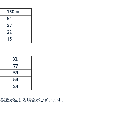
130cm
51
37
32
15
XL
77
58
54
24
度の誤差が生じる場合がございます。