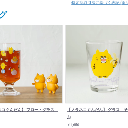
特定商取引法に基づく表記 (返
グ
ネコぐんだん】 フロートグラス
【ノラネコぐんだん】 グラス 
ぶ
￥1,650