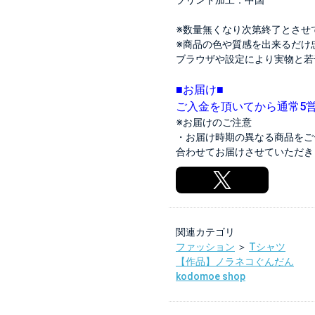
プリント加工：中国
※数量無くなり次第終了とさせ
※商品の色や質感を出来るだけ
ブラウザや設定により実物と若
■お届け■
ご入金を頂いてから通常5
※お届けのご注意
・お届け時期の異なる商品をご
合わせてお届けさせていただき
関連カテゴリ
ファッション
＞
Tシャツ
【作品】ノラネコぐんだん
kodomoe shop