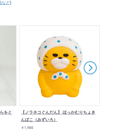
品など)
そらをと
【ノラネコぐんだん】 ほっかむりちょき
【ノラネコぐ
んばこ（みずいろ）
うみ
￥1,980
￥2,420