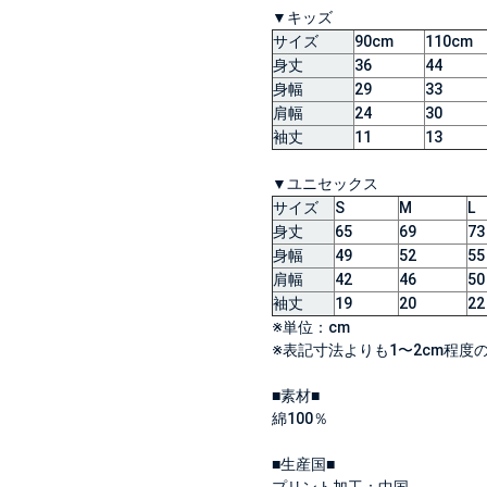
▼キッズ
サイズ
90cm
110cm
身丈
36
44
身幅
29
33
肩幅
24
30
袖丈
11
13
▼ユニセックス
サイズ
S
M
L
身丈
65
69
73
身幅
49
52
55
肩幅
42
46
50
袖丈
19
20
22
※単位：cm
※表記寸法よりも1〜2cm程
■素材■
綿100％
■生産国■