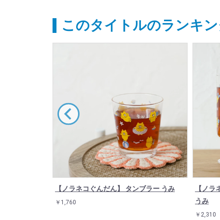
このタイトルのランキン
ラス ラーメン
【ノラネコぐんだん】 タンブラー うみ
【ノラ
うみ
￥1,760
￥2,310