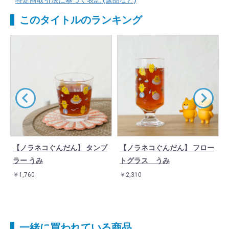
特定商取引法に基づく表記 (返品など)
このタイトルのランキング
【ノラネコぐんだん】 タンブ
【ノラネコぐんだん】 フロー
ラー うみ
トグラス うみ
￥1,760
￥2,310
一緒に買われている商品