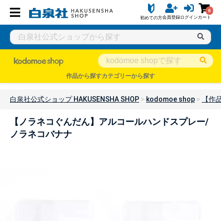
0
会員登録
ログイン
カート
初めての方
作品から探す
カテゴリーから探す
白泉社公式ショップ HAKUSENSHA SHOP
kodomoe shop
【作
【ノラネコぐんだん】アルコールハンドスプレー/
ノラネコバナナ