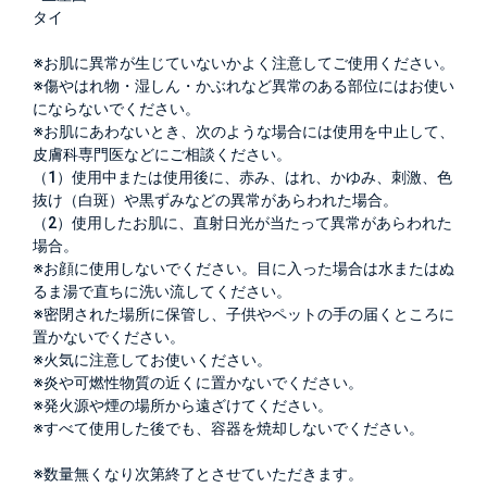
タイ
※お肌に異常が生じていないかよく注意してご使用ください。
※傷やはれ物・湿しん・かぶれなど異常のある部位にはお使い
にならないでください。
※お肌にあわないとき、次のような場合には使用を中止して、
皮膚科専門医などにご相談ください。
（1）使用中または使用後に、赤み、はれ、かゆみ、刺激、色
抜け（白斑）や黒ずみなどの異常があらわれた場合。
（2）使用したお肌に、直射日光が当たって異常があらわれた
場合。
※お顔に使用しないでください。目に入った場合は水またはぬ
るま湯で直ちに洗い流してください。
※密閉された場所に保管し、子供やペットの手の届くところに
置かないでください。
※火気に注意してお使いください。
※炎や可燃性物質の近くに置かないでください。
※発火源や煙の場所から遠ざけてください。
※すべて使用した後でも、容器を焼却しないでください。
※数量無くなり次第終了とさせていただきます。