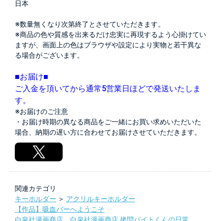
日本
※数量無くなり次第終了とさせていただきます。
※商品の色や質感を出来るだけ忠実に再現するよう心掛けてい
ますが、画面上の色はブラウザや設定により実物と若干異な
る場合がございます。
■お届け■
ご入金を頂いてから通常5営業日ほどで発送いたしま
す。
※お届けのご注意
・お届け時期の異なる商品をご一緒にお買い求めいただいた
場合、納期の遅い方に合わせてお届けさせていただきます。
関連カテゴリ
キーホルダー
＞
アクリルキーホルダー
【作品】吸血バーへようこそ
白泉社漫画商店
，
白泉社漫画商店 拷問バイトくんの日常