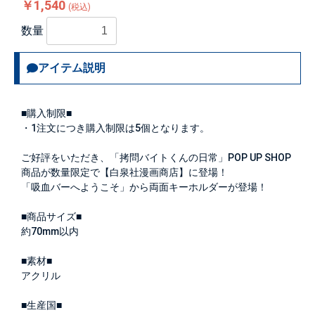
￥1,540
(税込)
数量
アイテム説明
■購入制限■
・1注文につき購入制限は
5個
となります。
ご好評をいただき、「拷問バイトくんの日常」POP UP SHOP
商品が数量限定で【白泉社漫画商店】に登場！
「吸血バーへようこそ」から両面キーホルダーが登場！
■商品サイズ■
約70mm以内
■素材■
アクリル
■生産国■