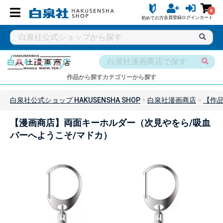
0
会員登録
ログイン
カート
初めての方
作品から探す
カテゴリーから探す
白泉社公式ショップ HAKUSENSHA SHOP
白泉社漫画商店
【作
【漫画商店】両面キーホルダー（次見やをら/吸血
バーへようこそ/マドカ）