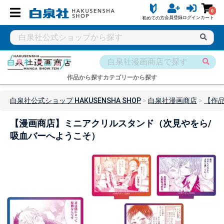
0
会員登録
ログイン
カート
初めての方
作品から探す
カテゴリーから探す
白泉社公式ショップ HAKUSENSHA SHOP
白泉社漫画商店
【作
【漫画商店】ミニアクリルスタンド（次見やをら/
吸血バーへようこそ）