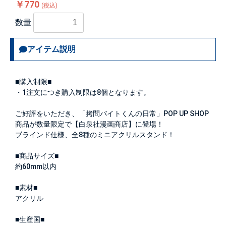
￥770
(税込)
数量
アイテム説明
■購入制限■
・1注文につき購入制限は
8個
となります。
ご好評をいただき、「拷問バイトくんの日常」POP UP SHOP
商品が数量限定で【白泉社漫画商店】に登場！
ブラインド仕様、全8種のミニアクリルスタンド！
■商品サイズ■
約60mm以内
■素材■
アクリル
■生産国■