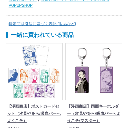
POPUPSHOP
特定商取引法に基づく表記 (返品など)
一緒に買われている商品
【漫画商店】両面キーホルダ
【漫画商店】ポストカードセ
ー（次見やをら/吸血バーへよ
ット（次見やをら/吸血バーへ
うこそ/マスター）
ようこそ）