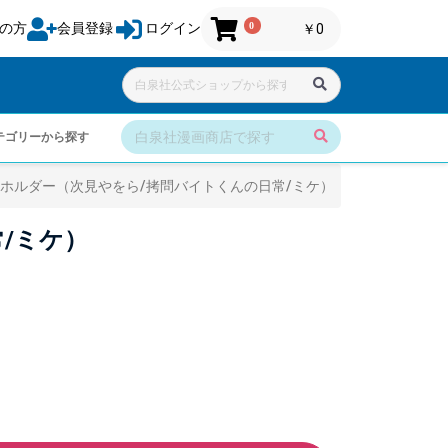
0
の方
会員登録
ログイン
￥0
テゴリーから探す
ホルダー（次見やをら/拷問バイトくんの日常/ミケ）
/ミケ）