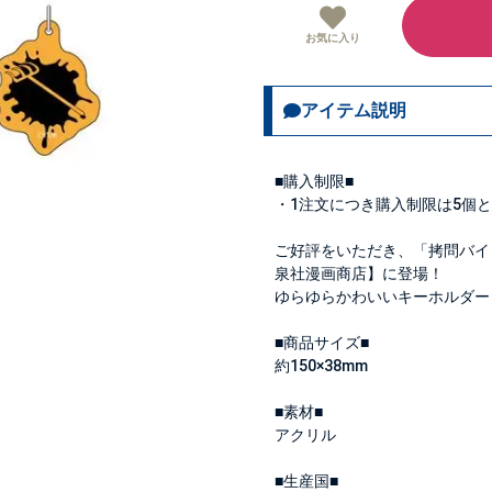
お気に入り
アイテム説明
■購入制限■
・1注文につき購入制限は
5個
と
ご好評をいただき、「拷問バイト
泉社漫画商店】に登場！
ゆらゆらかわいいキーホルダー
■商品サイズ■
約150×38mm
■素材■
アクリル
■生産国■