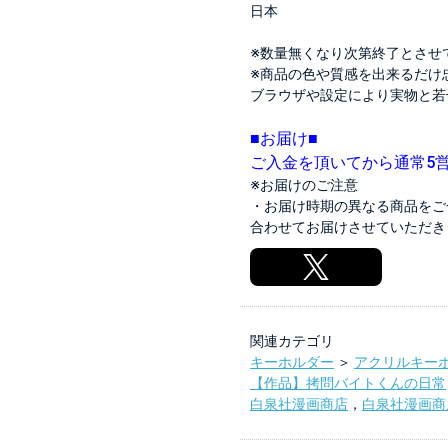
日本
※数量無くなり次第終了とさせ
※商品の色や質感を出来るだけ
ブラウザや設定により実物と若
■お届け■
ご入金を頂いてから通常5
※お届けのご注意
・お届け時期の異なる商品をご
合わせてお届けさせていただき
関連カテゴリ
キーホルダー
＞
アクリルキー
【作品】拷問バイトくんの日常
白泉社漫画商店
，
白泉社漫画商店