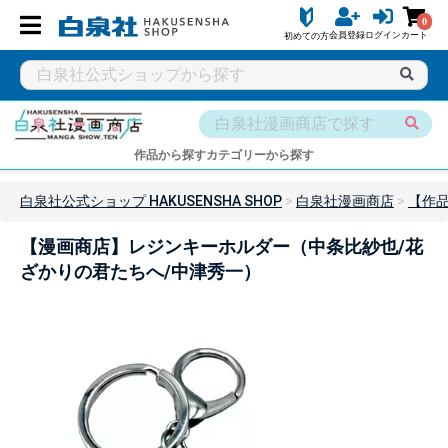
0
会員登録
ログイン
カート
初めての方
作品から探す
カテゴリーから探す
白泉社公式ショップ HAKUSENSHA SHOP
白泉社漫画商店
【作
【漫画商店】レジンキーホルダー（中条比紗也/花
ざかりの君たちへ/中津秀一）