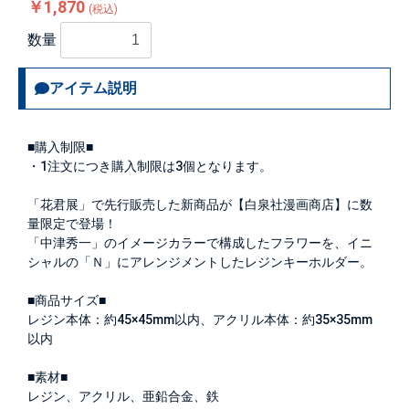
￥1,870
(税込)
数量
アイテム説明
■購入制限■
・1注文につき購入制限は
3個
となります。
「花君展」で先行販売した新商品が【白泉社漫画商店】に数
量限定で登場！
「中津秀一」のイメージカラーで構成したフラワーを、イニ
シャルの「Ｎ」にアレンジメントしたレジンキーホルダー。
■商品サイズ■
レジン本体：約45×45mm以内、アクリル本体：約35×35mm
以内
■素材■
レジン、アクリル、亜鉛合金、鉄