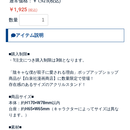
通常価格：￥1,925(税込)
￥1,925
(税込)
数量
アイテム説明
■購入制限■
・1注文につき購入制限は
3個
となります。
「陰キャな僕が双子に愛される理由」ポップアップショップ
商品が【白泉社漫画商店】に数量限定で登場！
存在感のあるサイズのアクリルスタンド！
■商品サイズ■
本体：約H170×W78mm以内
台座：約H65×W65mm（キャラクターによってサイズは異な
ります。）
■素材■