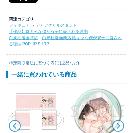
関連カテゴリ
フィギュア
＞
デカアクリルスタンド
【作品】陰キャな僕が双子に愛される理由
白泉社漫画商店
，
白泉社漫画商店 陰キャな僕が双子に愛され
る理由 POP UP SHOP
特定商取引法に基づく表記 (返品など)
一緒に買われている商品