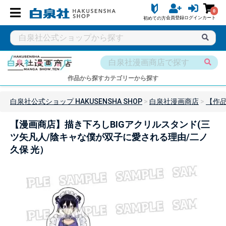
0
会員登録
ログイン
カート
初めての方
作品から探す
カテゴリーから探す
白泉社公式ショップ HAKUSENSHA SHOP
白泉社漫画商店
【作
【漫画商店】描き下ろしBIGアクリルスタンド(三
ツ矢凡人/陰キャな僕が双子に愛される理由/二ノ
久保 光）