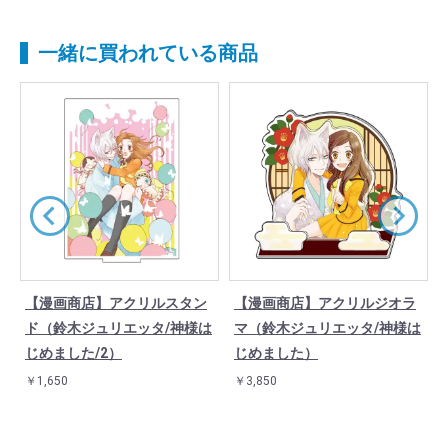
一緒に買われている商品
【漫画商店】アクリルスタン
【漫画商店】アクリルジオラ
は
ド（鈴木ジュリエッタ/神様は
マ（鈴木ジュリエッタ/神様は
じめました/2）
じめました）
￥1,650
￥3,850