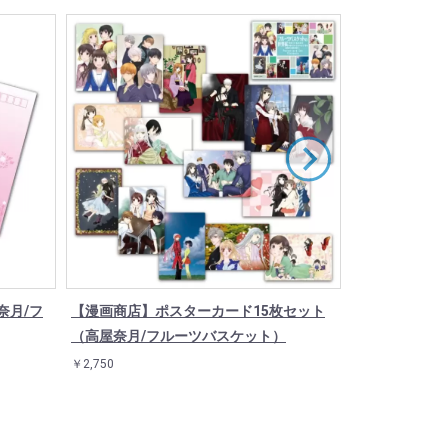
奈月/フ
【漫画商店】ポスターカード15枚セット
缶バッジ「フル
（高屋奈月/フルーツバスケット）
インド(12種)
￥2,750
￥550