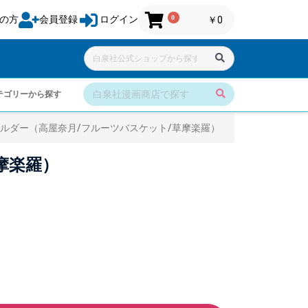
0
の方
会員登録
ログイン
￥0
テゴリーから探す
ルダー（高屋奈月/フルーツバスケット/草摩楽羅）
摩楽羅）