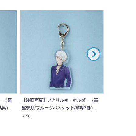
ー（高
【漫画商店】アクリルキーホルダー（高
【漫画商店】
紫呉）
屋奈月/フルーツバスケット/草摩?春）
屋奈月/フルー
￥715
￥715