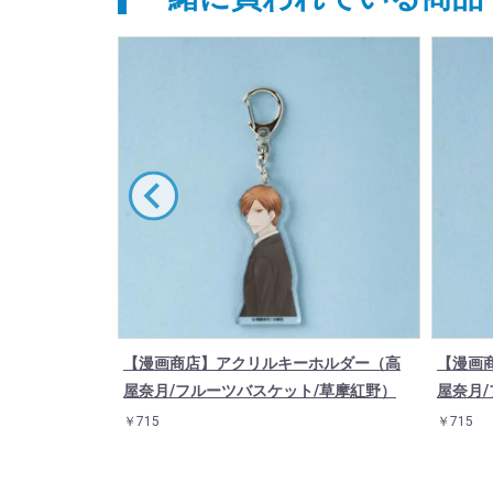
ホルダー（高
【漫画商店】アクリルキーホルダー（高
【漫画
/草摩依鈴）
屋奈月/フルーツバスケット/草摩紅野）
屋奈月
￥715
￥715