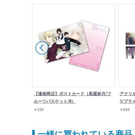
（高屋奈月/フ
【漫画商店】ポストカード（高屋奈月/フ
アクリ
ルーツバスケット/8）
1/ブラ
￥220
￥660
一緒に買われている商品