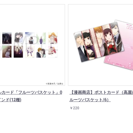
ルカード「フルーツバスケット」0
【漫画商店】ポストカード（高屋
インド(12種)
ルーツバスケット/6）
￥220