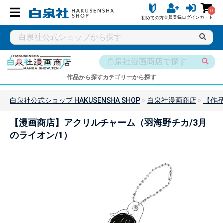
0
会員登録
ログイン
カート
初めての方
作品から探す
カテゴリーから探す
白泉社公式ショップ HAKUSENSHA SHOP
白泉社漫画商店
【作
【漫画商店】アクリルチャーム（羽海野チカ/3月
のライオン/1）