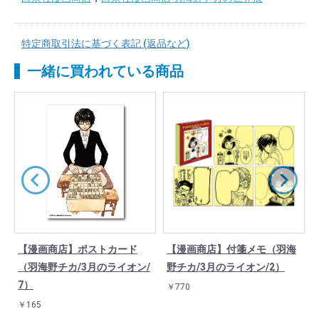
特定商取引法に基づく表記 (返品など)
一緒に買われている商品
【漫画商店】ポストカード
【漫画商店】付箋メモ（羽海
/
（羽海野チカ/3月のライオン/
野チカ/3月のライオン/2）
7）
￥770
￥165