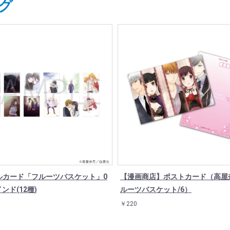
グ
ルカード「フルーツバスケット」0
【漫画商店】ポストカード（高屋
インド(12種)
ルーツバスケット/6）
￥220