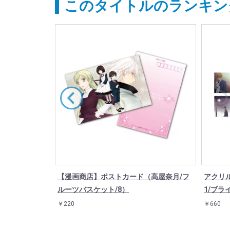
このタイトルのランキン
（高屋奈月/フ
【漫画商店】ポストカード（高屋奈月/フ
アクリ
ルーツバスケット/8）
1/ブラ
￥220
￥660