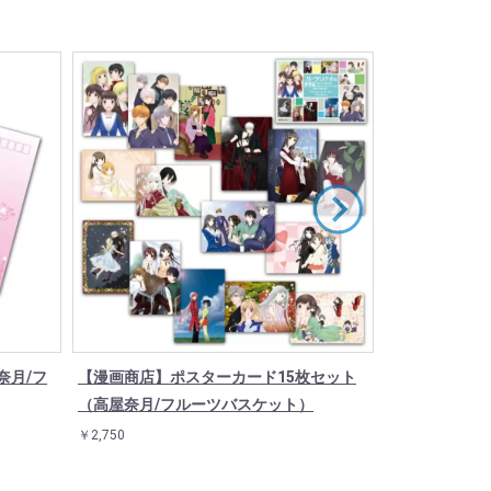
奈月/フ
【漫画商店】ポスターカード15枚セット
缶バッジ「フル
（高屋奈月/フルーツバスケット）
インド(12種)
￥2,750
￥550