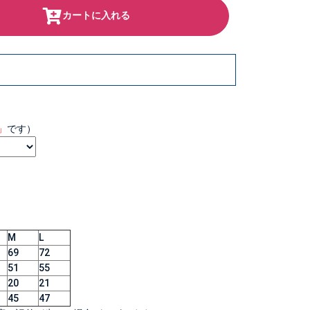
カートに入れる
」
です）
M
L
69
72
51
55
20
21
45
47