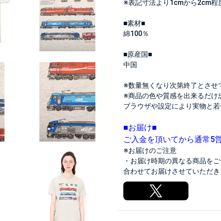
※表記寸法より1cmから2cm
■素材■
綿100％
■原産国■
中国
※数量無くなり次第終了とさせ
※商品の色や質感を出来るだけ
ブラウザや設定により実物と若
■お届け■
ご入金を頂いてから通常5
※お届けのご注意
・お届け時期の異なる商品をご
合わせてお届けさせていただき