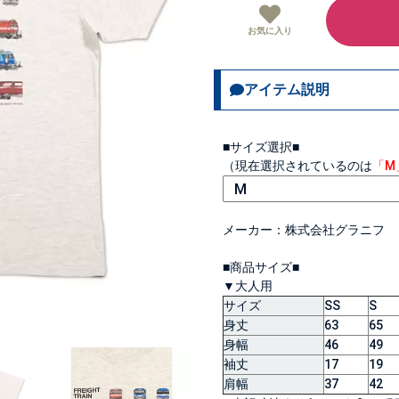
お気に入り
アイテム説明
■サイズ選択■
（現在選択されているのは
「M
メーカー：株式会社グラニフ
■商品サイズ■
▼大人用
サイズ
SS
S
身丈
63
65
身幅
46
49
袖丈
17
19
肩幅
37
42