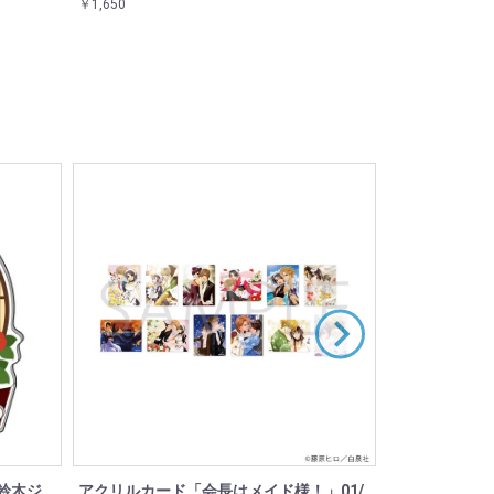
￥1,650
鈴木ジ
アクリルカード「会長はメイド様！」01/
アクリルスタ