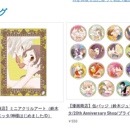
グ
【漫画商店】缶バッジ（鈴木ジュ
商店】ミニアクリルアート（鈴木
タ/20th Anniversary Shop/
エッタ/神様はじめました/D）
￥550