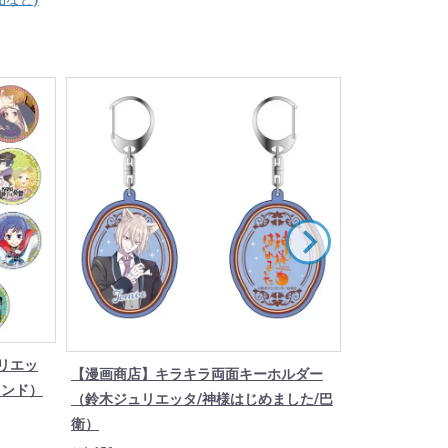
リエッ
【漫画商店】キラキラ両面キーホルダー
アクリルカード
ブラインド）
（鈴木ジュリエッタ/神様はじめました/巴
コンプリートセ
衛）
￥7,920