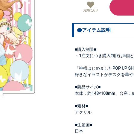
お気に入り
アイテム説明
■購入制限■
・1注文につき購入制限は
5個
と
「神様はじめましたPOP UP 
好きなイラストがデスクを華や
■商品サイズ■
本体：約143×100mm、台座：約
■素材■
アクリル
■生産国■
日本